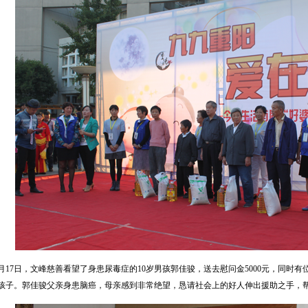
月17日，文峰慈善看望了身患尿毒症的10岁男孩郭佳骏，送去慰问金5000元，同时有
孩子。郭佳骏父亲身患脑癌，母亲感到非常绝望，恳请社会上的好人伸出援助之手，