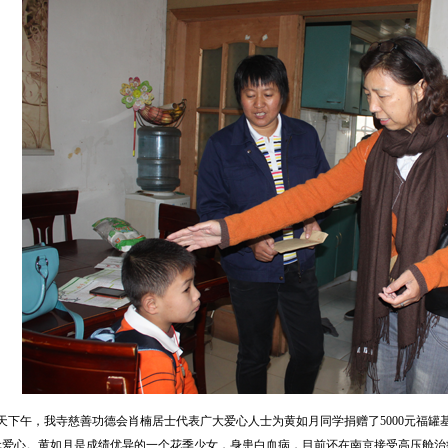
下午，我寺慈善功德会肖楠居士代表广大爱心人士为黄如月同学捐赠了5000元福罐
0元爱心。黄如月是成绩优异的一个花季少女，身患白血病，目前还在南京接受高压舱