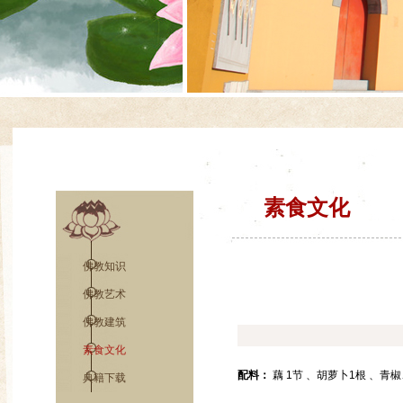
素食文化
佛教知识
佛教艺术
佛教建筑
素食文化
配料：
藕 1节 、胡萝卜1根 、
典籍下载