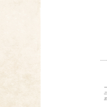
一
二
三