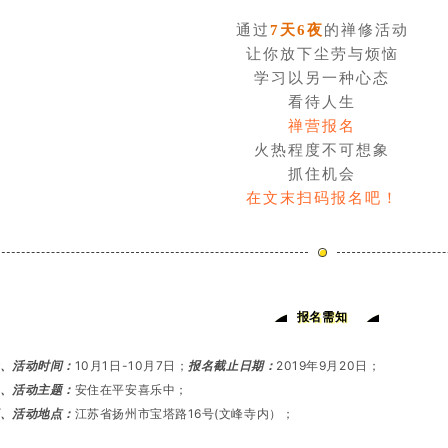
通过
7
天6夜
的禅修活动
让你放下尘劳与烦恼
学习以另一种心态
看待人生
禅营报名
火热程度不可想象
抓住机会
在文末扫码报名吧！
报名需知
、活动时间：
10月1日-10月7日；
报名截止日期：
2019年9月20日；
、活动主题：
安住在平安喜乐中；
、活动地点：
江苏省扬州市宝塔路16号(文峰寺内）；