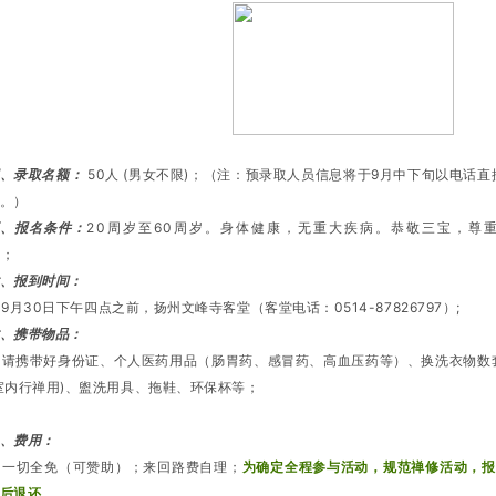
、录取名额：
50人 (男女不限)；（注：预录取人员信息将于9月中下旬以电话
。）
五、报名条件：
20周岁至60周岁。身体健康，无重大疾病。恭敬三宝，尊
出；
、报到时间：
月30日下午四点之前，扬州文峰寺客堂（客堂电话：0514-87826797）;
、携带物品：
携带好身份证、个人医药用品（肠胃药、感冒药、高血压药等）、换洗衣物数
室内行禅用)、盥洗用具、拖鞋、环保杯等；
、费用：
一切全免（可赞助）；来回路费自理；
为确定全程参与活动，规范禅修活动，报
后退还。