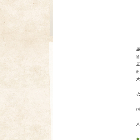
四
通
六
9
七
请
(
八
束